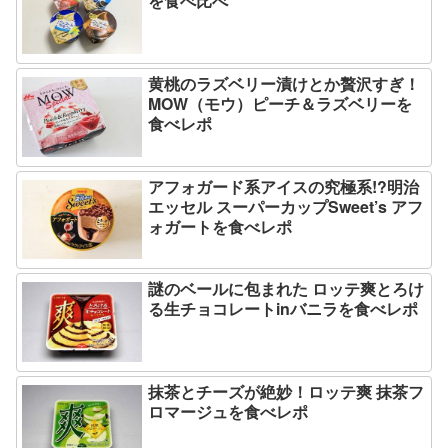
を食べ比べ
黄桃のラズベリー漬けとか贅沢すぎ！
MOW（モウ）ピーチ＆ラズベリーを
食べレポ
アフォガード系アイスの究極系!?明治
エッセル スーパーカップSweet’s アフ
ォガートを食べレポ
謎のベールに包まれた ロッテ爽とろけ
る生チョコレートinバニラを食べレポ
抹茶とチーズが絶妙！ロッテ爽 抹茶フ
ロマージュを食べレポ