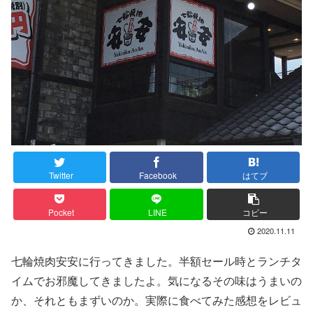
Twitter
Facebook
はてブ
Pocket
LINE
コピー
2020.11.11
七輪焼肉安安に行ってきました。半額セール時とランチタ
イムでお邪魔してきましたよ。気になるその味はうまいの
か、それともまずいのか。実際に食べてみた感想をレビュ