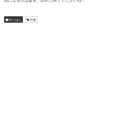
外ごはん
外食