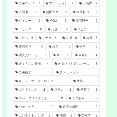
岩手グルメ
7
フォーナイン
7
日高市
7
入間市
7
盛岡土産
7
武蔵村山
7
ダイソー
6
MOW
6
盛岡観光
6
ドリンク
6
川越
6
ロピア
6
ヱビス
6
モナカ
6
立川
5
冷麺
5
贅沢搾り
5
焼肉
5
家事
5
雪見だいふく
5
爽
5
吉見町
4
ぎょうざの満洲
4
オタフクお好みソース
3
岩手観光
3
ファッション
3
キリン・ザ・ストロング
3
飯能
3
マクドナルド
2
プリン
2
子育て
2
スパークリングワイン
2
ごつ盛り
2
ひばりが丘
2
果実の瞬間
2
コンタクトレンズ
2
池袋
2
吉祥寺
2