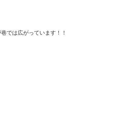
！
が巷では広がっています！！