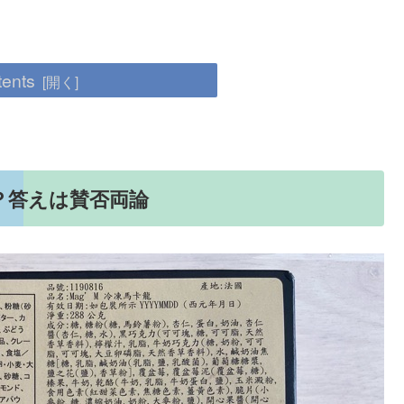
tents
？答えは賛否両論