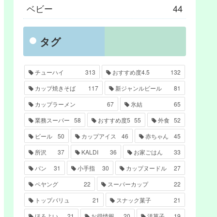
ベビー
44
タグ
チューハイ
313
おすすめ度4.5
132
カップ焼きそば
117
新ジャンルビール
81
カップラーメン
67
氷結
65
業務スーパー
58
おすすめ度5
55
外食
52
ビール
50
カップアイス
46
赤ちゃん
45
所沢
37
KALDI
36
お家ごはん
33
パン
31
小手指
30
カップヌードル
27
ペヤング
22
スーパーカップ
22
トップバリュ
21
スナック菓子
21
ほろよい
21
お得情報
20
洋菓子
19