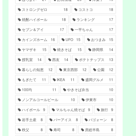
ストロングゼロ
18
コストコ
18
焼酎ハイボール
18
ランキング
17
セブン＆アイ
17
一平ちゃん
17
カインズホーム
16
UFO
15
おつまみ
15
ヤマザキ
15
焼きそば
15
静岡県
14
授乳室
14
西友
14
ポテトチップス
13
暮らしの知恵
12
東京西部
12
公園
12
もぎたて
11
IKEA
11
盛岡グルメ
11
100均
11
やきそば弁当
10
ノンアルコールビール
10
伊東市
10
ハイボール
9
マルちゃん焼そば
9
旅行
9
岩手土産
8
バーアイス
8
バゴォーン
8
秩父
8
寿司
8
房総半島
8