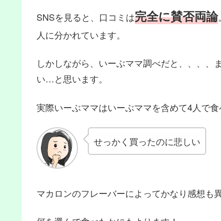
完全に賛否両論
SNS
を見ると、口コミは
人に分かれています。
しかしながら、いーぶママ調べだと、、、、
い
…
と思います。
実際いーぶママはいーぶママを含めて
4
人で食
せっかく買ったのに悲しい
マカロンのフレーバーによってかなり感想も