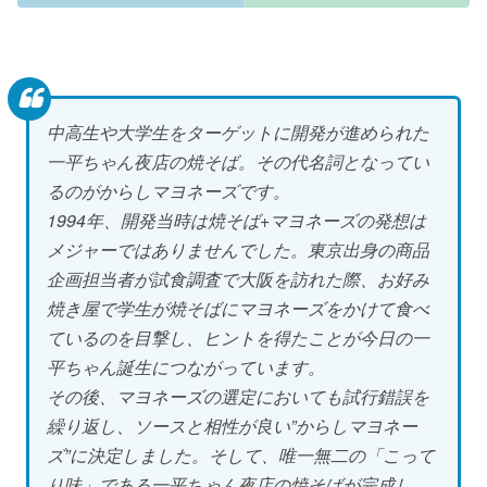
中高生や大学生をターゲットに開発が進められた
一平ちゃん夜店の焼そば。その代名詞となってい
るのがからしマヨネーズです。
1994年、開発当時は焼そば+マヨネーズの発想は
メジャーではありませんでした。東京出身の商品
企画担当者が試食調査で大阪を訪れた際、お好み
焼き屋で学生が焼そばにマヨネーズをかけて食べ
ているのを目撃し、ヒントを得たことが今日の一
平ちゃん誕生につながっています。
その後、マヨネーズの選定においても試行錯誤を
繰り返し、ソースと相性が良い”からしマヨネー
ズ”に決定しました。そして、唯一無二の「こって
り味」である一平ちゃん夜店の焼そばが完成し、