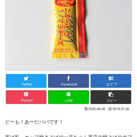
Twitter
Facebook
はてブ
Pocket
LINE
コピー
2020.06.08
2018.07.26
どーも！あーだパパです！
実は私、カップ焼きそばの一平ちゃん夜店の焼そばの大フ