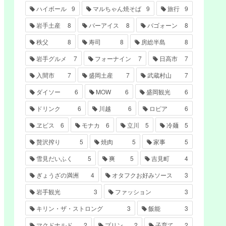
ハイボール
9
マルちゃん焼そば
9
旅行
9
岩手土産
8
バーアイス
8
バゴォーン
8
秩父
8
寿司
8
房総半島
8
岩手グルメ
7
フォーナイン
7
日高市
7
入間市
7
盛岡土産
7
武蔵村山
7
ダイソー
6
MOW
6
盛岡観光
6
ドリンク
6
川越
6
ロピア
6
ヱビス
6
モナカ
6
立川
5
冷麺
5
贅沢搾り
5
焼肉
5
家事
5
雪見だいふく
5
爽
5
吉見町
4
ぎょうざの満洲
4
オタフクお好みソース
3
岩手観光
3
ファッション
3
キリン・ザ・ストロング
3
飯能
3
マクドナルド
2
プリン
2
子育て
2