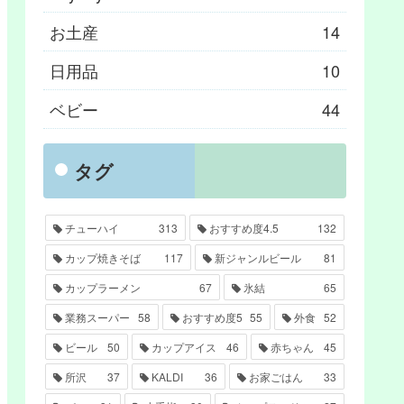
お土産
14
日用品
10
ベビー
44
タグ
チューハイ
313
おすすめ度4.5
132
カップ焼きそば
117
新ジャンルビール
81
カップラーメン
67
氷結
65
業務スーパー
58
おすすめ度5
55
外食
52
ビール
50
カップアイス
46
赤ちゃん
45
所沢
37
KALDI
36
お家ごはん
33