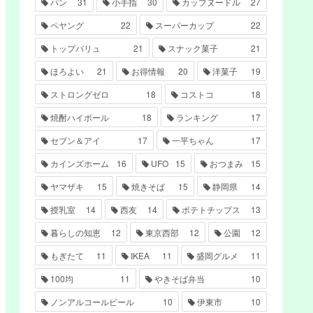
パン
31
小手指
30
カップヌードル
27
ペヤング
22
スーパーカップ
22
トップバリュ
21
スナック菓子
21
ほろよい
21
お得情報
20
洋菓子
19
ストロングゼロ
18
コストコ
18
焼酎ハイボール
18
ランキング
17
セブン＆アイ
17
一平ちゃん
17
カインズホーム
16
UFO
15
おつまみ
15
ヤマザキ
15
焼きそば
15
静岡県
14
授乳室
14
西友
14
ポテトチップス
13
暮らしの知恵
12
東京西部
12
公園
12
もぎたて
11
IKEA
11
盛岡グルメ
11
100均
11
やきそば弁当
10
ノンアルコールビール
10
伊東市
10