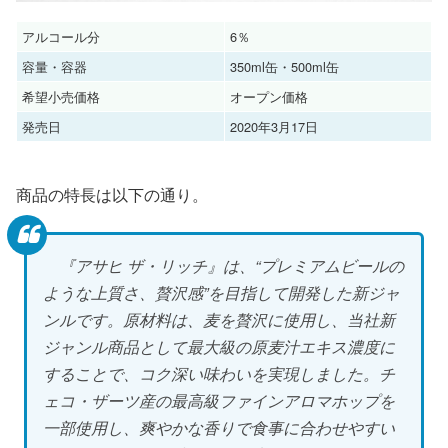
アルコール分
6％
容量・容器
350ml缶・500ml缶
希望小売価格
オープン価格
発売日
2020年3月17日
商品の特長は以下の通り。
『アサヒ ザ・リッチ』は、“プレミアムビールの
ような上質さ、贅沢感”を目指して開発した新ジャ
ンルです。原材料は、麦を贅沢に使用し、当社新
ジャンル商品として最大級の原麦汁エキス濃度に
することで、コク深い味わいを実現しました。チ
ェコ・ザーツ産の最高級ファインアロマホップを
一部使用し、爽やかな香りで食事に合わせやすい