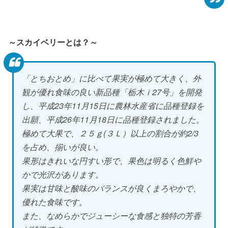
～スカイベリーとは？～
「とちおとめ」に比べて果実が極めて大きく、外
観が優れ食味の良い新品種「栃木ｉ27号」を開発
し、平成23年11月15日に農林水産省に品種登録を
出願、平成26年11月18日に品種登録されました。
極めて大果で、２５ｇ(３Ｌ）以上の割合が約2/3
を占め、揃いが良い。
果形はきれいな円すい形で、果色は明るく色鮮や
かで光沢があります。
果実は甘味と酸味のバランスが良くまろやかで、
優れた食味です。
また、なめらかでジューシーな食感と独特の芳香