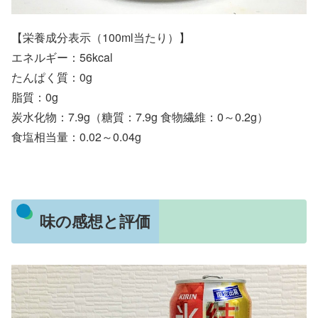
【栄養成分表示（100ml当たり）】
エネルギー：56kcal
たんぱく質：0g
脂質：0g
炭水化物：7.9g（糖質：7.9g 食物繊維：0～0.2g）
食塩相当量：0.02～0.04g
味の感想と評価