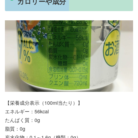
カロリーや成分
【栄養成分表示（100ml当たり）】
エネルギー：56kcal
たんぱく質：0g
脂質：0g
炭水化物：0.1～1.6g（糖類：0g）