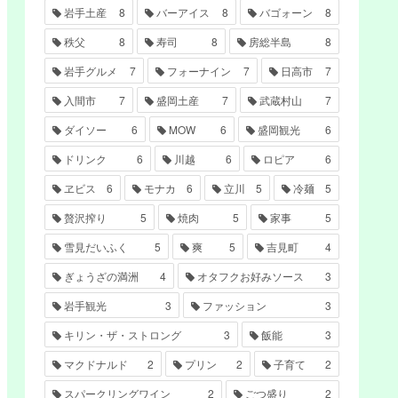
岩手土産
8
バーアイス
8
バゴォーン
8
秩父
8
寿司
8
房総半島
8
岩手グルメ
7
フォーナイン
7
日高市
7
入間市
7
盛岡土産
7
武蔵村山
7
ダイソー
6
MOW
6
盛岡観光
6
ドリンク
6
川越
6
ロピア
6
ヱビス
6
モナカ
6
立川
5
冷麺
5
贅沢搾り
5
焼肉
5
家事
5
雪見だいふく
5
爽
5
吉見町
4
ぎょうざの満洲
4
オタフクお好みソース
3
岩手観光
3
ファッション
3
キリン・ザ・ストロング
3
飯能
3
マクドナルド
2
プリン
2
子育て
2
スパークリングワイン
2
ごつ盛り
2