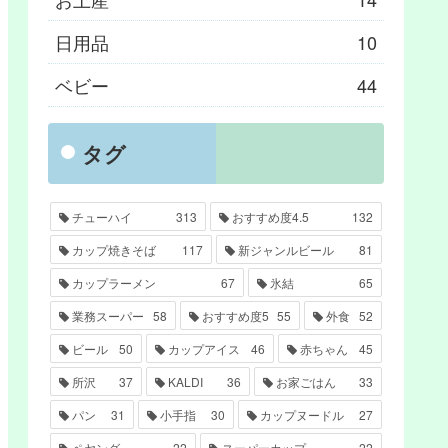
日用品
10
ベビー
44
タグ
チューハイ
313
おすすめ度4.5
132
カップ焼きそば
117
新ジャンルビール
81
カップラーメン
67
氷結
65
業務スーパー
58
おすすめ度5
55
外食
52
ビール
50
カップアイス
46
赤ちゃん
45
所沢
37
KALDI
36
お家ごはん
33
パン
31
小手指
30
カップヌードル
27
ペヤング
22
スーパーカップ
22