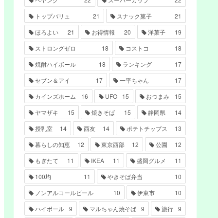
トップバリュ
21
スナック菓子
21
ほろよい
21
お得情報
20
洋菓子
19
ストロングゼロ
18
コストコ
18
焼酎ハイボール
18
ランキング
17
セブン＆アイ
17
一平ちゃん
17
カインズホーム
16
UFO
15
おつまみ
15
ヤマザキ
15
焼きそば
15
静岡県
14
授乳室
14
西友
14
ポテトチップス
13
暮らしの知恵
12
東京西部
12
公園
12
もぎたて
11
IKEA
11
盛岡グルメ
11
100均
11
やきそば弁当
10
ノンアルコールビール
10
伊東市
10
ハイボール
9
マルちゃん焼そば
9
旅行
9