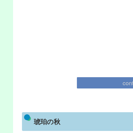
con
琥珀の秋