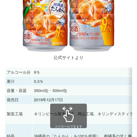
公式サイトより
アルコール分
9％
果汁
0.3％
容量・容器
350ml缶・500ml缶
発売日
2019年12月17日
製造工場
キリンビール取手工場、岡山工場、キリンディスティラ
スクロールできます
特長
沖縄産の「たんかん」を100％使用し、柑橘系の甘く爽