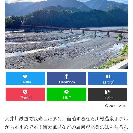
Twitter
Facebook
はてブ
Pocket
LINE
コピー
2020.12.24
大井川鉄道で観光したあと、宿泊するなら川根温泉ホテル
がおすすめです！露天風呂などの温泉があるのはもちろん