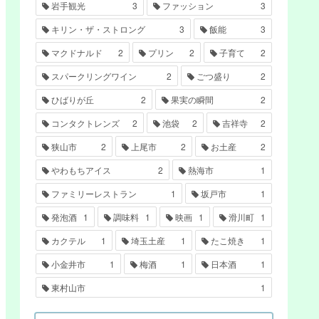
岩手観光
3
ファッション
3
キリン・ザ・ストロング
3
飯能
3
マクドナルド
2
プリン
2
子育て
2
スパークリングワイン
2
ごつ盛り
2
ひばりが丘
2
果実の瞬間
2
コンタクトレンズ
2
池袋
2
吉祥寺
2
狭山市
2
上尾市
2
お土産
2
やわもちアイス
2
熱海市
1
ファミリーレストラン
1
坂戸市
1
発泡酒
1
調味料
1
映画
1
滑川町
1
カクテル
1
埼玉土産
1
たこ焼き
1
小金井市
1
梅酒
1
日本酒
1
東村山市
1