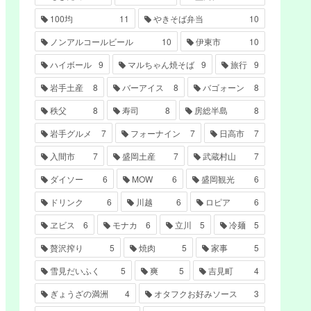
100均
11
やきそば弁当
10
ノンアルコールビール
10
伊東市
10
ハイボール
9
マルちゃん焼そば
9
旅行
9
岩手土産
8
バーアイス
8
バゴォーン
8
秩父
8
寿司
8
房総半島
8
岩手グルメ
7
フォーナイン
7
日高市
7
入間市
7
盛岡土産
7
武蔵村山
7
ダイソー
6
MOW
6
盛岡観光
6
ドリンク
6
川越
6
ロピア
6
ヱビス
6
モナカ
6
立川
5
冷麺
5
贅沢搾り
5
焼肉
5
家事
5
雪見だいふく
5
爽
5
吉見町
4
ぎょうざの満洲
4
オタフクお好みソース
3