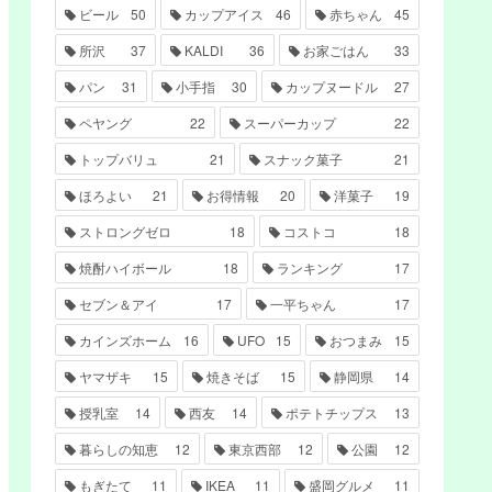
ビール
50
カップアイス
46
赤ちゃん
45
所沢
37
KALDI
36
お家ごはん
33
パン
31
小手指
30
カップヌードル
27
ペヤング
22
スーパーカップ
22
トップバリュ
21
スナック菓子
21
ほろよい
21
お得情報
20
洋菓子
19
ストロングゼロ
18
コストコ
18
焼酎ハイボール
18
ランキング
17
セブン＆アイ
17
一平ちゃん
17
カインズホーム
16
UFO
15
おつまみ
15
ヤマザキ
15
焼きそば
15
静岡県
14
授乳室
14
西友
14
ポテトチップス
13
暮らしの知恵
12
東京西部
12
公園
12
もぎたて
11
IKEA
11
盛岡グルメ
11