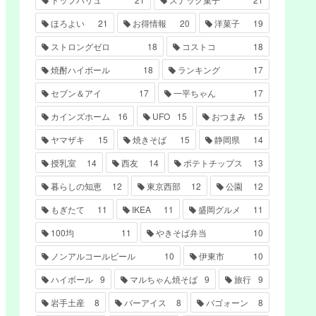
ほろよい
21
お得情報
20
洋菓子
19
ストロングゼロ
18
コストコ
18
焼酎ハイボール
18
ランキング
17
セブン＆アイ
17
一平ちゃん
17
カインズホーム
16
UFO
15
おつまみ
15
ヤマザキ
15
焼きそば
15
静岡県
14
授乳室
14
西友
14
ポテトチップス
13
暮らしの知恵
12
東京西部
12
公園
12
もぎたて
11
IKEA
11
盛岡グルメ
11
100均
11
やきそば弁当
10
ノンアルコールビール
10
伊東市
10
ハイボール
9
マルちゃん焼そば
9
旅行
9
岩手土産
8
バーアイス
8
バゴォーン
8