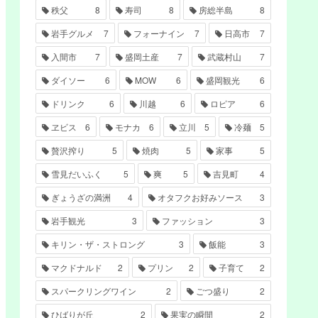
秩父
8
寿司
8
房総半島
8
岩手グルメ
7
フォーナイン
7
日高市
7
入間市
7
盛岡土産
7
武蔵村山
7
ダイソー
6
MOW
6
盛岡観光
6
ドリンク
6
川越
6
ロピア
6
ヱビス
6
モナカ
6
立川
5
冷麺
5
贅沢搾り
5
焼肉
5
家事
5
雪見だいふく
5
爽
5
吉見町
4
ぎょうざの満洲
4
オタフクお好みソース
3
岩手観光
3
ファッション
3
キリン・ザ・ストロング
3
飯能
3
マクドナルド
2
プリン
2
子育て
2
スパークリングワイン
2
ごつ盛り
2
ひばりが丘
2
果実の瞬間
2