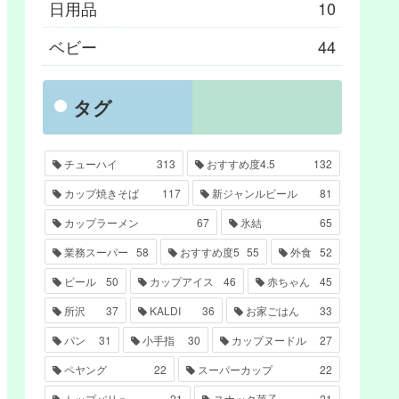
日用品
10
ベビー
44
タグ
チューハイ
313
おすすめ度4.5
132
カップ焼きそば
117
新ジャンルビール
81
カップラーメン
67
氷結
65
業務スーパー
58
おすすめ度5
55
外食
52
ビール
50
カップアイス
46
赤ちゃん
45
所沢
37
KALDI
36
お家ごはん
33
パン
31
小手指
30
カップヌードル
27
ペヤング
22
スーパーカップ
22
トップバリュ
21
スナック菓子
21