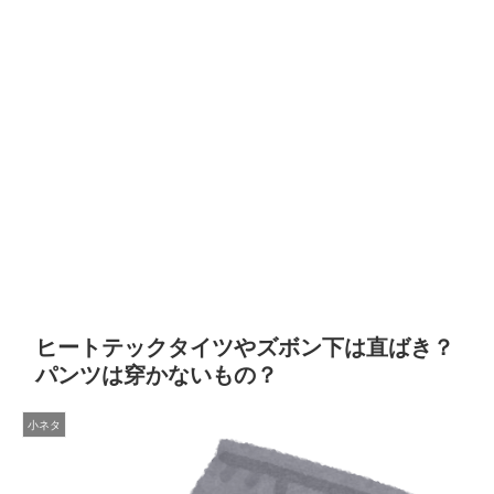
ヒートテックタイツやズボン下は直ばき？
パンツは穿かないもの？
小ネタ