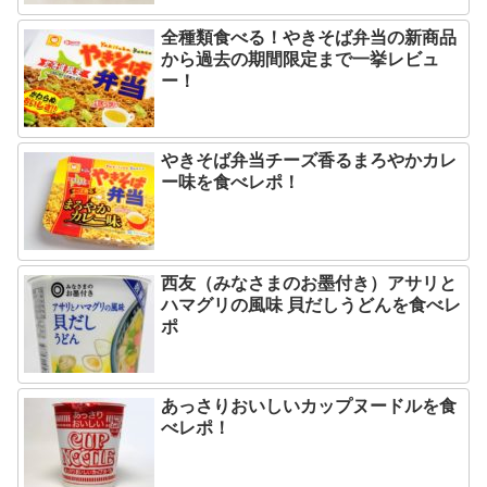
全種類食べる！やきそば弁当の新商品
から過去の期間限定まで一挙レビュ
ー！
やきそば弁当チーズ香るまろやかカレ
ー味を食べレポ！
西友（みなさまのお墨付き）アサリと
ハマグリの風味 貝だしうどんを食べレ
ポ
あっさりおいしいカップヌードルを食
べレポ！