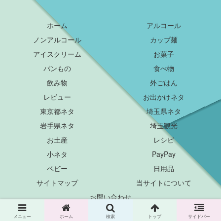
ホーム
アルコール
ノンアルコール
カップ麺
アイスクリーム
お菓子
パンもの
食べ物
飲み物
外ごはん
レビュー
お出かけネタ
東京都ネタ
埼玉県ネタ
岩手県ネタ
埼玉観光
お土産
レシピ
小ネタ
PayPay
ベビー
日用品
サイトマップ
当サイトについて
お問い合わせ
© 2018 チエチエふぁーむ.
メニュー
ホーム
検索
トップ
サイドバー