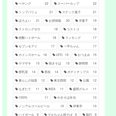
ペヤング
22
スーパーカップ
22
トップバリュ
21
スナック菓子
21
ほろよい
21
お得情報
20
洋菓子
19
ストロングゼロ
18
コストコ
18
焼酎ハイボール
18
ランキング
17
セブン＆アイ
17
一平ちゃん
17
カインズホーム
16
UFO
15
おつまみ
15
ヤマザキ
15
焼きそば
15
静岡県
14
授乳室
14
西友
14
ポテトチップス
13
暮らしの知恵
12
東京西部
12
公園
12
もぎたて
11
IKEA
11
盛岡グルメ
11
100均
11
やきそば弁当
10
ノンアルコールビール
10
伊東市
10
ハイボール
9
マルちゃん焼そば
9
旅行
9