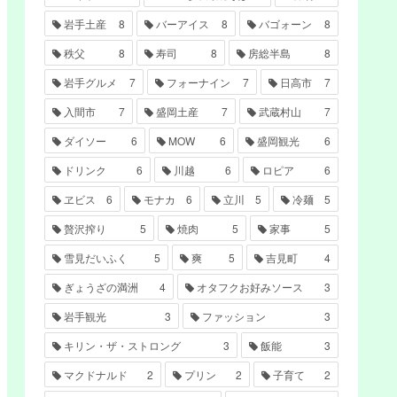
岩手土産
8
バーアイス
8
バゴォーン
8
秩父
8
寿司
8
房総半島
8
岩手グルメ
7
フォーナイン
7
日高市
7
入間市
7
盛岡土産
7
武蔵村山
7
ダイソー
6
MOW
6
盛岡観光
6
ドリンク
6
川越
6
ロピア
6
ヱビス
6
モナカ
6
立川
5
冷麺
5
贅沢搾り
5
焼肉
5
家事
5
雪見だいふく
5
爽
5
吉見町
4
ぎょうざの満洲
4
オタフクお好みソース
3
岩手観光
3
ファッション
3
キリン・ザ・ストロング
3
飯能
3
マクドナルド
2
プリン
2
子育て
2