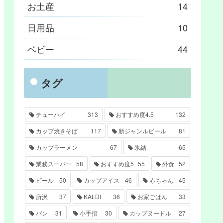
お土産
14
日用品
10
ベビー
44
タグ
チューハイ
313
おすすめ度4.5
132
カップ焼きそば
117
新ジャンルビール
81
カップラーメン
67
氷結
65
業務スーパー
58
おすすめ度5
55
外食
52
ビール
50
カップアイス
46
赤ちゃん
45
所沢
37
KALDI
36
お家ごはん
33
パン
31
小手指
30
カップヌードル
27