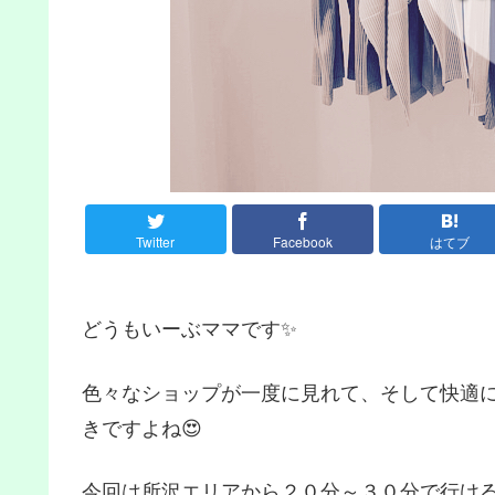
Twitter
Facebook
はてブ
どうもいーぶママです✨
色々なショップが一度に見れて、そして快適
きですよね😍
今回は所沢エリアから２０分～３０分で行け