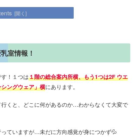
tents
授乳室情報！
です！１つは
１階の総合案内所横、もう1つは2F ウエ
にあります。
ンシングウェア」横
て行くと、どこに何があるのか…わからなくて大変で
っていますが…未だに方向感覚が身につかず💦